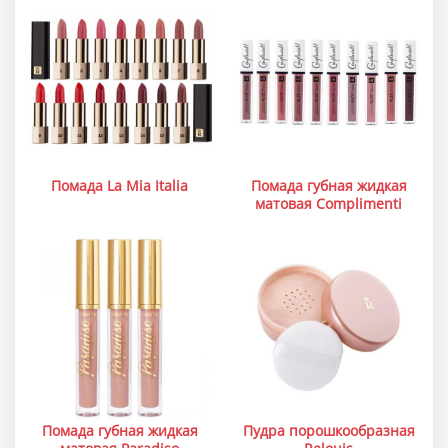
Помада La Mia Italia
Помада губная жидкая
матовая Complimenti
Помада губная жидкая
Пудра порошкообразная