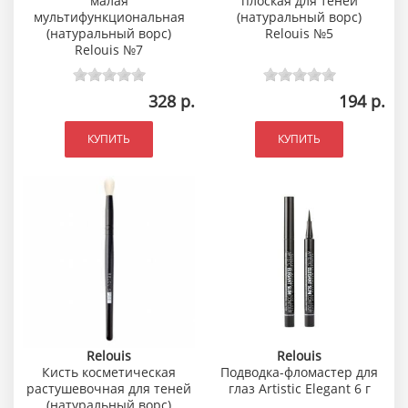
малая
плоская для теней
мультифункциональная
(натуральный ворс)
(натуральный ворс)
Relouis №5
Relouis №7
328 р.
194 р.
КУПИТЬ
КУПИТЬ
Relouis
Relouis
Кисть косметическая
Подводка-фломастер для
растушевочная для теней
глаз Artistic Elegant 6 г
(натуральный ворс)