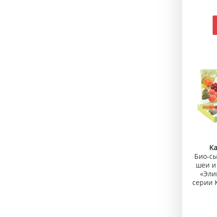
Ka
Био-сы
шеи и
«Эли
серии K