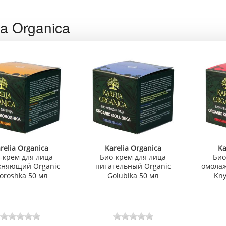
ia Organica
relia Organica
Karelia Organica
Ka
-крем для лица
Био-крем для лица
Био
жняющий Organic
питательный Organic
омола
oroshka 50 мл
Golubika 50 мл
Kny