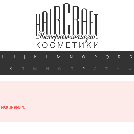
H
I
J
K
L
M
N
O
P
Q
R
S
И
К
Л
М
Н
О
П
Р
С
Т
У
Ф
 извинения.