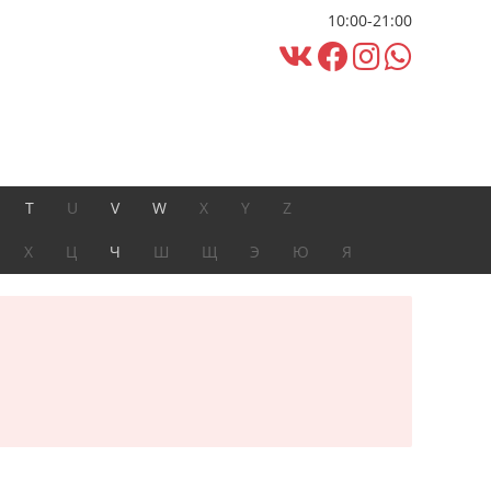
10:00-21:00
T
U
V
W
X
Y
Z
Х
Ц
Ч
Ш
Щ
Э
Ю
Я