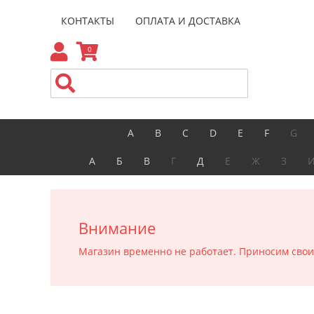
КОНТАКТЫ
ОПЛАТА И ДОСТАВКА
0
A
B
C
D
E
F
G
А
Б
В
Г
Д
Е
Ж
З
Внимание
Магазин временно не работает. Приносим свои