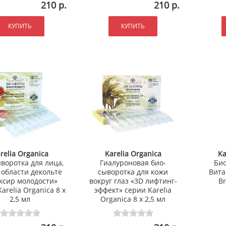
210 р.
210 р.
КУПИТЬ
КУПИТЬ
relia Organica
Karelia Organica
Ka
воротка для лица,
Гиалуроновая био-
Био
 области декольте
сыворотка для кожи
Вита
ксир молодости»
вокруг глаз «3D лифтинг-
Br
arelia Organica 8 х
эффект» серии Karelia
2,5 мл
Organica 8 х 2,5 мл