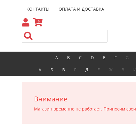
КОНТАКТЫ
ОПЛАТА И ДОСТАВКА
0
A
B
C
D
E
F
G
А
Б
В
Г
Д
Е
Ж
З
Внимание
Магазин временно не работает. Приносим свои