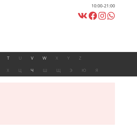
10:00-21:00
T
U
V
W
X
Y
Z
Х
Ц
Ч
Ш
Щ
Э
Ю
Я