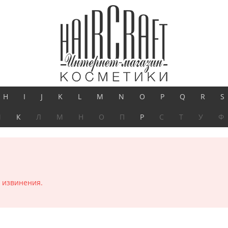
H
I
J
K
L
M
N
O
P
Q
R
S
И
К
Л
М
Н
О
П
Р
С
Т
У
Ф
 извинения.