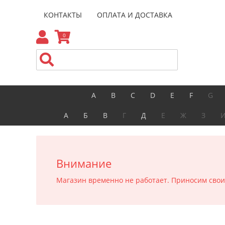
КОНТАКТЫ
ОПЛАТА И ДОСТАВКА
0
A
B
C
D
E
F
G
А
Б
В
Г
Д
Е
Ж
З
Внимание
Магазин временно не работает. Приносим свои