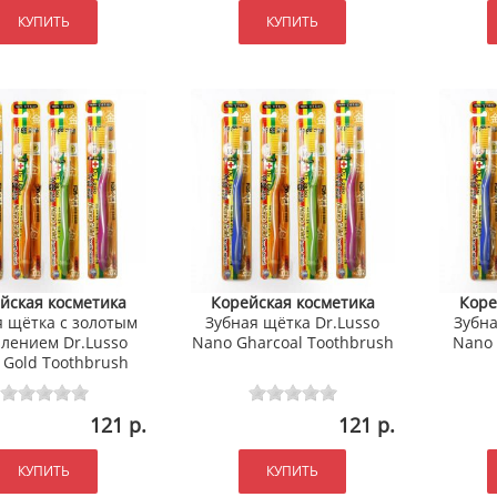
КУПИТЬ
КУПИТЬ
йская косметика
Корейская косметика
Коре
я щётка с золотым
Зубная щётка Dr.Lusso
Зубна
лением Dr.Lusso
Nano Gharcoal Toothbrush
Nano 
 Gold Toothbrush
121 р.
121 р.
КУПИТЬ
КУПИТЬ