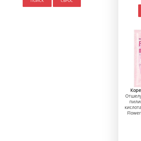
Коре
Отшел
пилин
кислота
Flower