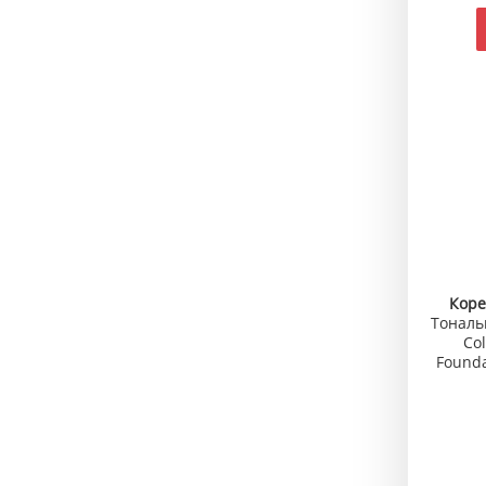
Коре
Тональ
Co
Founda