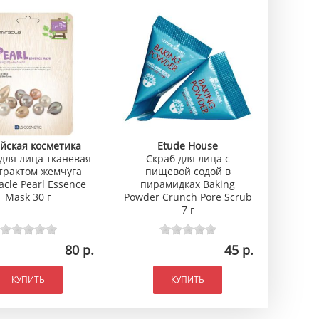
йская косметика
Etude House
для лица тканевая
Скраб для лица с
страктом жемчуга
пищевой содой в
acle Pearl Essence
пирамидках Baking
Mask 30 г
Powder Crunch Pore Scrub
7 г
80 р.
45 р.
КУПИТЬ
КУПИТЬ