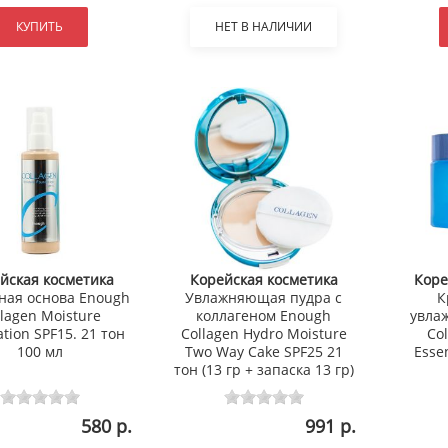
КУПИТЬ
НЕТ В НАЛИЧИИ
йская косметика
Корейская косметика
Коре
ная основа Enough
Увлажняющая пудра с
К
llagen Moisture
коллагеном Enough
увла
tion SPF15. 21 тон
Collagen Hydro Moisture
Co
100 мл
Two Way Cake SPF25 21
Esse
тон (13 гр + запаска 13 гр)
580 р.
991 р.