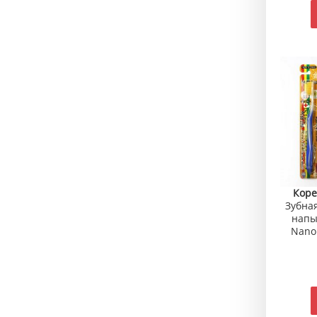
Коре
Зубна
напы
Nano