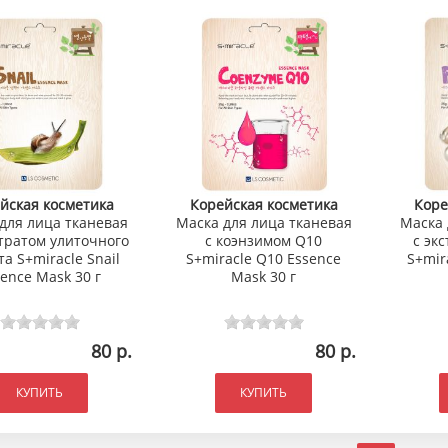
йская косметика
Корейская косметика
Коре
для лица тканевая
Маска для лица тканевая
Маска 
тратом улиточного
с коэнзимом Q10
с эк
та S+miracle Snail
S+miracle Q10 Essence
S+mir
ence Mask 30 г
Mask 30 г
80 р.
80 р.
КУПИТЬ
КУПИТЬ