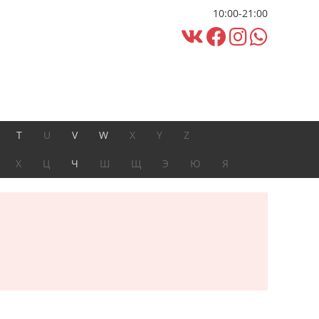
10:00-21:00
T
U
V
W
X
Y
Z
Х
Ц
Ч
Ш
Щ
Э
Ю
Я