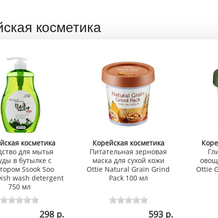
йская косметика
йская косметика
Корейская косметика
Коре
дство для мытья
Питательная зерновая
Гл
уды в бутылке с
маска для сухой кожи
овощ
тором Ssook Soo
Ottie Natural Grain Grind
Ottie 
ish wash detergent
Pack 100 мл
750 мл
298 р.
593 р.