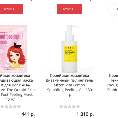
КУПИТЬ
КУПИТЬ
Н
йская косметика
Корейская косметика
Коре
ушивающая маска-
Витаминный пилинг-гель
Пенк
г для ног с AHA-
Mizon Vita Lemon
Enoug
ми The Orchid Skin
Sparkling Peeling Gel 150
Shini
 Foot Peeling Mask
гр
40 мл
441 р.
1 310 р.