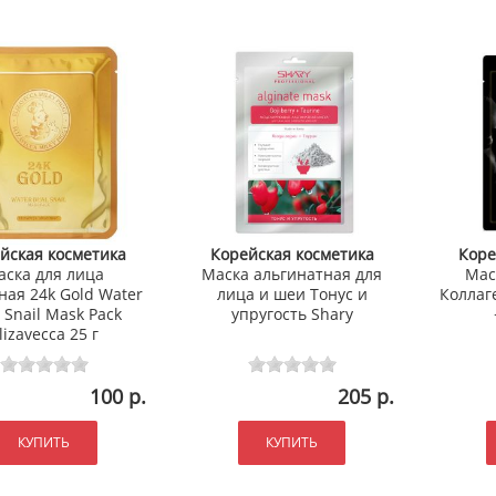
йская косметика
Корейская косметика
Коре
аска для лица
Маска альгинатная для
Мас
ная 24k Gold Water
лица и шеи Тонус и
Коллаге
 Snail Mask Pack
упругость Shary
lizavecca 25 г
100 р.
205 р.
КУПИТЬ
КУПИТЬ