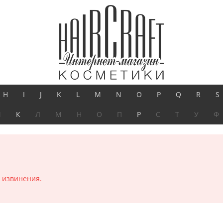
H
I
J
K
L
M
N
O
P
Q
R
S
И
К
Л
М
Н
О
П
Р
С
Т
У
Ф
 извинения.