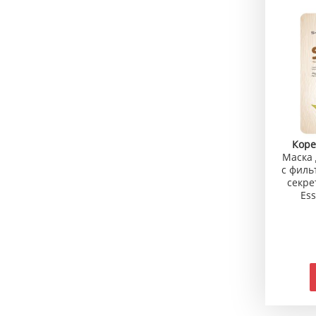
Коре
Маска 
с филь
секре
Ess