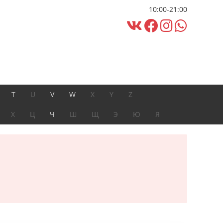
10:00-21:00
T
U
V
W
X
Y
Z
Х
Ц
Ч
Ш
Щ
Э
Ю
Я