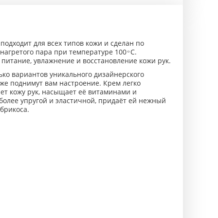
 подходит для всех типов кожи и сделан по
агретого пара при температуре 100 ͦ С.
 питание, увлажнение и восстановление кожи рук.
ько вариантов уникального дизайнерского
кже поднимут вам настроение. Крем легко
ает кожу рук, насыщает её витаминами и
более упругой и эластичной, придаёт ей нежный
брикоса.