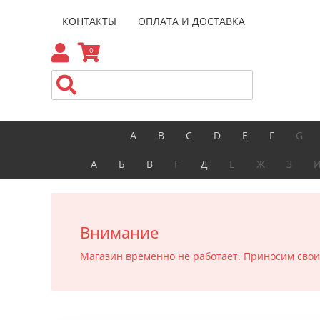
КОНТАКТЫ
ОПЛАТА И ДОСТАВКА
0
A
B
C
D
E
F
G
А
Б
В
Г
Д
Е
Ж
З
Внимание
Магазин временно не работает. Приносим свои