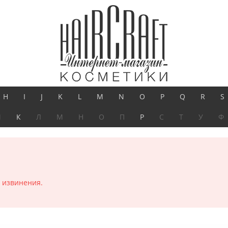
H
I
J
K
L
M
N
O
P
Q
R
S
И
К
Л
М
Н
О
П
Р
С
Т
У
Ф
 извинения.