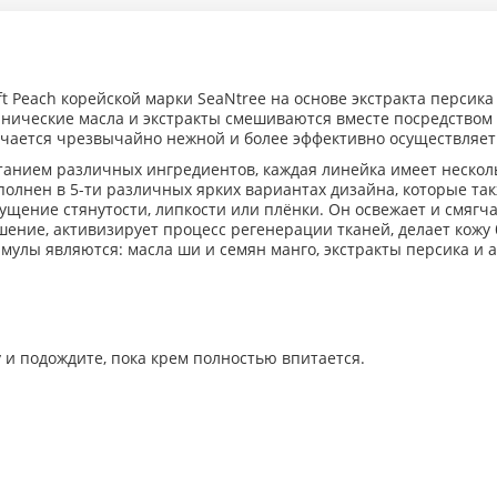
t Peach корейской марки SeaNtree на основе экстракта персика
нические масла и экстракты смешиваются вместе посредством н
лучается чрезвычайно нежной и более эффективно осуществляет
танием различных ингредиентов, каждая линейка имеет нескол
полнен в 5-ти различных ярких вариантах дизайна, которые та
ущение стянутости, липкости или плёнки. Он освежает и смягч
ение, активизирует процесс регенерации тканей, делает кожу 
лы являются: масла ши и семян манго, экстракты персика и а
 и подождите, пока крем полностью впитается.